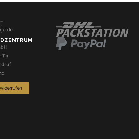
KT
gu.de
NDZENTRUM
mbH
 11a
rdruf
nd
 widerrufen