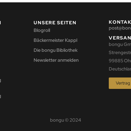
KONTA
N
UNSERE SEITEN
post@bon
Blogroll
VERSA
Bäckermeister Kappl
bongu G
Die bongu Bibliothek
Strengestr.
Newsletter anmelden
99885 Oh
Deutschla
g
Vertrag
g
bongu © 2024