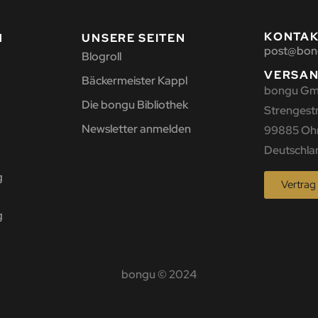
KONTA
N
UNSERE SEITEN
post@bon
Blogroll
VERSA
Bäckermeister Kappl
bongu G
Die bongu Bibliothek
Strengestr.
Newsletter anmelden
99885 Oh
Deutschla
g
Vertrag
g
bongu © 2024