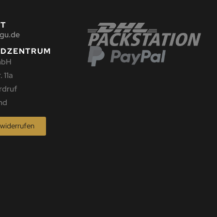
KT
gu.de
NDZENTRUM
mbH
 11a
rdruf
nd
 widerrufen