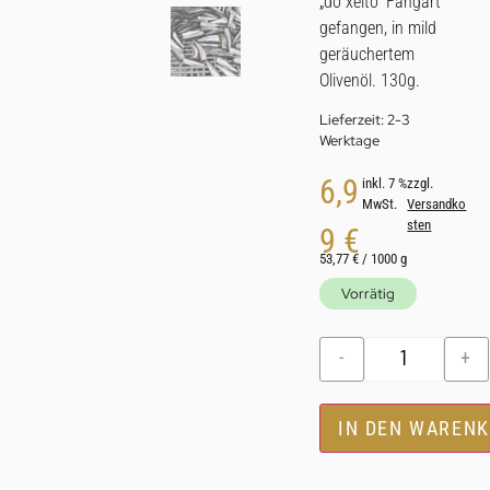
„do xeito“ Fangart
gefangen, in mild
geräuchertem
Olivenöl. 130g.
Lieferzeit:
2-3
Werktage
6,9
inkl. 7 %
zzgl.
MwSt.
Versandko
sten
9
€
53,77
€
/
1000
g
Vorrätig
-
+
IN DEN WAREN