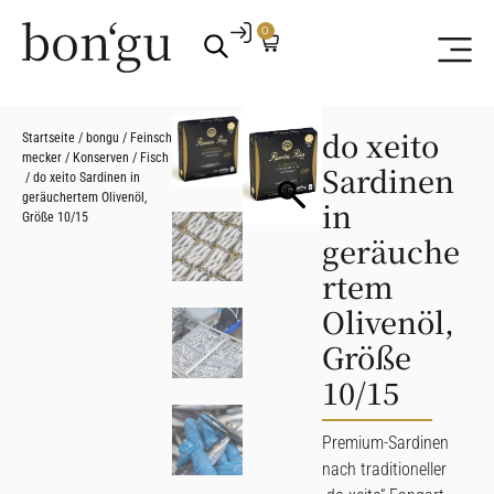
0
do xeito
Startseite
/
bongu
/
Feinsch
mecker
/
Konserven
/
Fisch
Sardinen
/ do xeito Sardinen in
geräuchertem Olivenöl,
in
Größe 10/15
geräuche
rtem
Olivenöl,
Größe
10/15
Premium-Sardinen
nach traditioneller