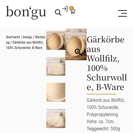
0
Gärkörbe
Startseite
/
bongu
/
Werkze
ug
/ Gärkörbe aus Wollfilz,
aus
100% Schurwolle, B-Ware
Wollfilz,
100%
Schurwoll
e, B-Ware
Gärkorb aus Wollfilz,
100% Schurwolle,
Polypropylenring.
Höhe: ca. 7cm,
Teiggewicht: 500g