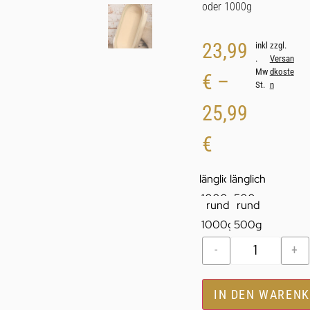
oder 1000g
23,99
inkl
zzgl.
.
Versan
Mw
dkoste
€
–
St.
n
25,99
€
länglich
länglich
1000g
500g
rund
rund
1000g
500g
-
+
IN DEN WAREN