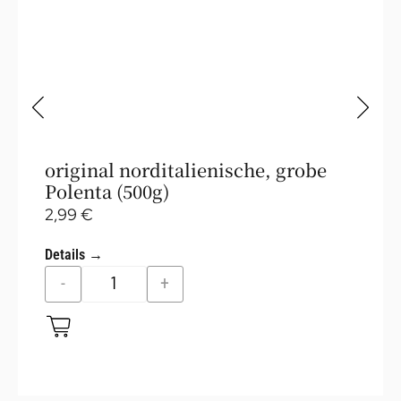
original norditalienische, grobe
Polenta (500g)
2,99
€
Details →
-
+