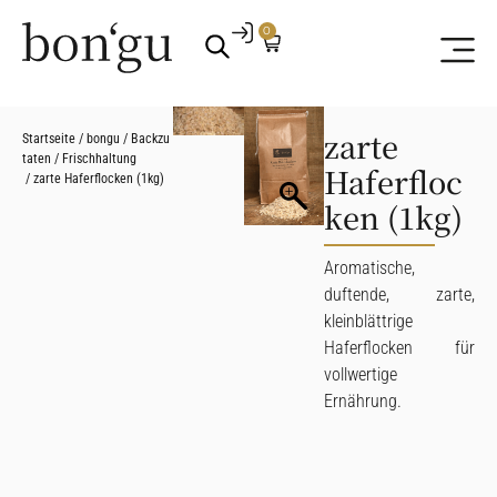
0
zarte
Startseite
/
bongu
/
Backzu
taten
/
Frischhaltung
Haferfloc
/ zarte Haferflocken (1kg)
ken (1kg)
Aromatische,
duftende, zarte,
kleinblättrige
Haferflocken für
vollwertige
Ernährung.