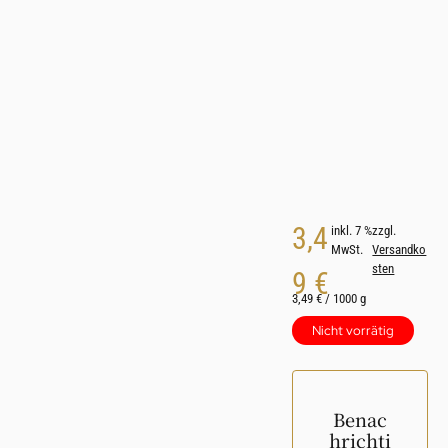
3,4
inkl. 7 %
zzgl.
MwSt.
Versandko
sten
9
€
3,49
€
/
1000
g
Nicht vorrätig
Benac
hrichti