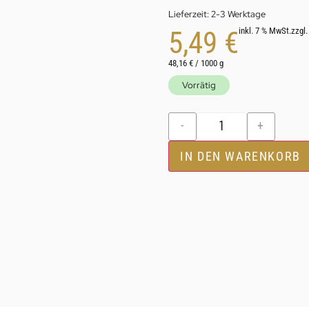
Lieferzeit:
2-3 Werktage
5,49
€
inkl. 7 % MwSt.
zzgl
48,16
€
/
1000
g
Vorrätig
-
+
IN DEN WARENKORB