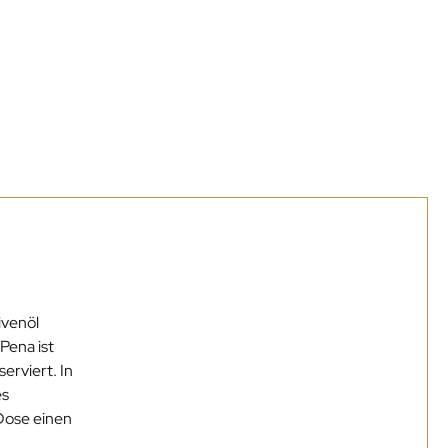
ivenöl
Pena ist
erviert. In
es
Dose einen