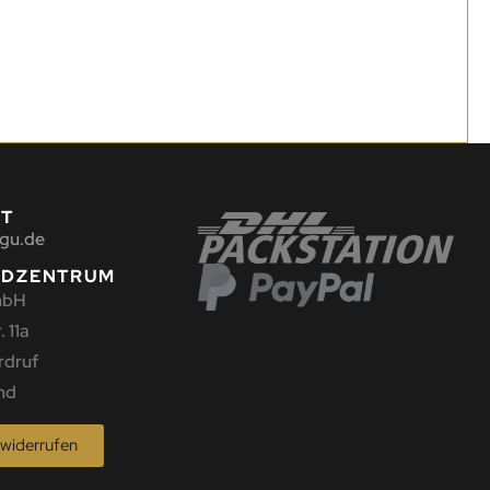
KT
gu.de
NDZENTRUM
mbH
 11a
rdruf
nd
 widerrufen