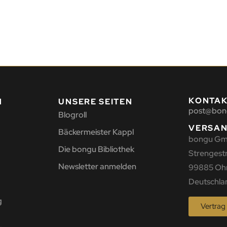
KONTA
N
UNSERE SEITEN
post@bon
Blogroll
VERSA
Bäckermeister Kappl
bongu G
Die bongu Bibliothek
Strengestr.
Newsletter anmelden
99885 Oh
Deutschla
g
Vertrag