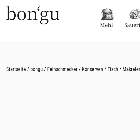
Mehl
Sauert
Startseite
/
bongu
/
Feinschmecker
/
Konserven
/
Fisch
/ Makrelen