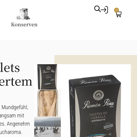
0
Konserven
lets
hertem
es Mundgefühl,
 langsam mit
hes. Angenehm
aucharoma.