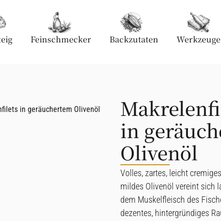
eig
Feinschmecker
Backzutaten
Werkzeuge
Makrelenfi
filets in geräuchertem Olivenöl
in geräuc
Olivenöl
Volles, zartes, leicht cremig
mildes Olivenöl vereint sich
dem Muskelfleisch des Fisc
dezentes, hintergründiges R