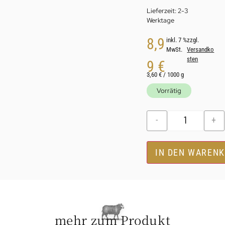
Lieferzeit:
2-3
Werktage
8,9
inkl. 7 %
zzgl.
MwSt.
Versandko
sten
9
€
3,60
€
/
1000
g
Vorrätig
-
+
IN DEN WAREN
mehr zum Produkt