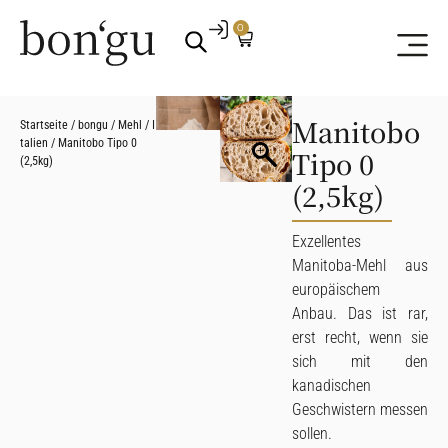
0
Manitobo
Startseite
/
bongu
/
Mehl
/
I
talien
/ Manitobo Tipo 0
Tipo 0
(2,5kg)
(2,5kg)
Exzellentes
Manitoba-Mehl aus
europäischem
Anbau. Das ist rar,
erst recht, wenn sie
sich mit den
kanadischen
Geschwistern messen
sollen.