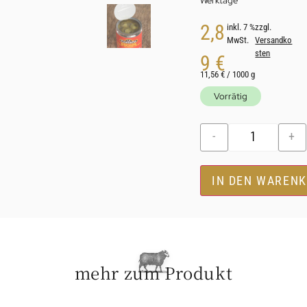
Werktage
2,8
inkl. 7 %
zzgl.
MwSt.
Versandko
sten
9
€
11,56
€
/
1000
g
Vorrätig
-
+
IN DEN WAREN
mehr zum Produkt