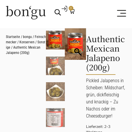
0
Authentic
Startseite
/
bongu
/
Feinsch
mecker
/
Konserven
/
Sonst
Mexican
ige
/ Authentic Mexican
Jalapeno (200g)
Jalapeno
(200g)
Pickled Jalapenos in
Scheiben: Mildscharf,
grün, dickfleischig
und knackig – Zu
Nachos oder im
Cheeseburger!
Lieferzeit:
2-3