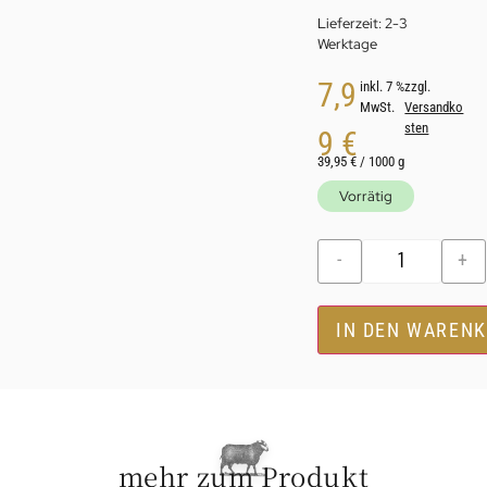
Lieferzeit:
2-3
Werktage
7,9
inkl. 7 %
zzgl.
MwSt.
Versandko
sten
9
€
39,95
€
/
1000
g
Vorrätig
-
+
IN DEN WAREN
mehr zum Produkt