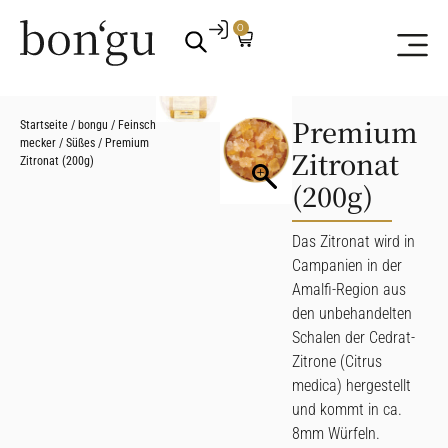
0
Premium
Startseite
/
bongu
/
Feinsch
mecker
/
Süßes
/ Premium
Zitronat
Zitronat (200g)
(200g)
Das Zitronat wird in
Campanien in der
Amalfi-Region aus
den unbehandelten
Schalen der Cedrat-
Zitrone (Citrus
medica) hergestellt
und kommt in ca.
8mm Würfeln.