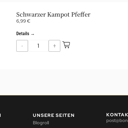
Schwarzer Kampot Pfeffer
6,99
€
Details →
-
+
KONTA
N
UNSERE SEITEN
post@bon
Blogroll