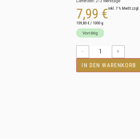
Lieferzeit:
2-3 Werktage
7,99
€
inkl. 7 % MwSt.
zzgl
159,80
€
/
1000
g
Vorrätig
-
+
IN DEN WARENKORB