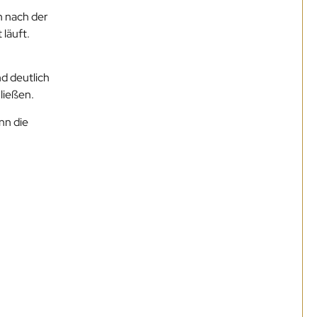
n nach der
läuft.
d deutlich
ließen.
nn die