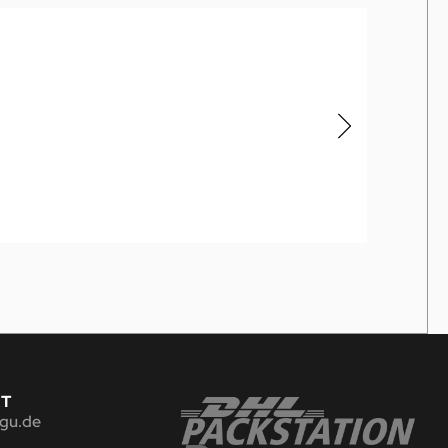
KT
gu.de