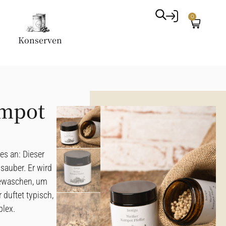
0
Konserven
mpot
s an: Dieser
 sauber. Er wird
gewaschen, um
 duftet typisch,
plex.