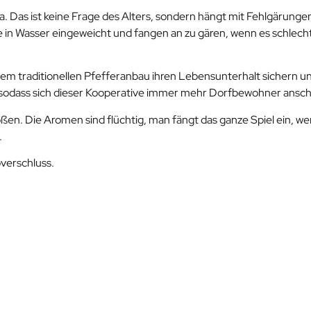
. Das ist keine Frage des Alters, sondern hängt mit Fehlgärunge
n Wasser eingeweicht und fangen an zu gären, wenn es schlecht 
dem traditionellen Pfefferanbau ihren Lebensunterhalt sichern un
f, sodass sich dieser Kooperative immer mehr Dorfbewohner ansch
en. Die Aromen sind flüchtig, man fängt das ganze Spiel ein, we
.
bverschluss.