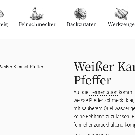
eig
Feinschmecker
Backzutaten
Werkzeuge
Weißer Ka
Weißer Kampot Pfeffer
Pfeffer
Auf die
Fermentation
kommt e
weisse Pfeffer schmeckt klar,
mit sauberem Quellwasser 
keine Fehltöne zuzulassen. Er
fein, eher zurückhaltend kom