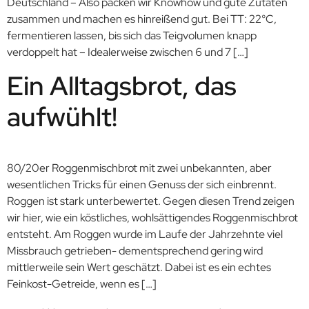
Deutschland – Also packen wir Knowhow und gute Zutaten
zusammen und machen es hinreißend gut. Bei TT: 22°C,
fermentieren lassen, bis sich das Teigvolumen knapp
verdoppelt hat – Idealerweise zwischen 6 und 7 […]
Ein Alltagsbrot, das
aufwühlt!
80/20er Roggenmischbrot mit zwei unbekannten, aber
wesentlichen Tricks für einen Genuss der sich einbrennt.
Roggen ist stark unterbewertet. Gegen diesen Trend zeigen
wir hier, wie ein köstliches, wohlsättigendes Roggenmischbrot
entsteht. Am Roggen wurde im Laufe der Jahrzehnte viel
Missbrauch getrieben- dementsprechend gering wird
mittlerweile sein Wert geschätzt. Dabei ist es ein echtes
Feinkost-Getreide, wenn es […]