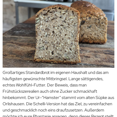
Großartiges Standardbrot im eigenen Haushalt und das am
häufigsten gewünschte Mitbringsel. Lange sättigendes,
echtes Wohlfühl-Futter. Der Beweis, dass man
Frühstückszerealien auch ohne Zucker schmackhaft
hinbekommt. Der Ur-”Hamster” stammt vom alten Süpke aus
Orlishausen. Die Schelli-Version hat das Ziel, zu vereinfachen
und geschmacklich noch eins draufzusetzen. Außerdem
möchte ich eure Phantasie anregen, denn dieses Rezept stellt