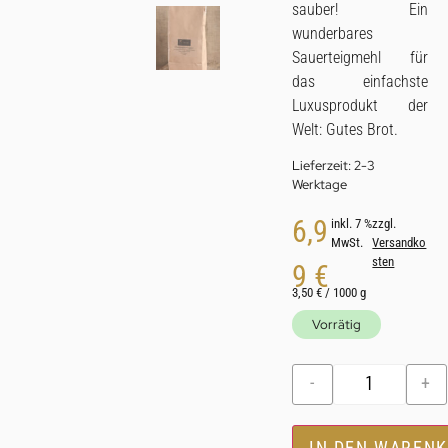
sauber! Ein
wunderbares
Sauerteigmehl für
das einfachste
Luxusprodukt der
Welt: Gutes Brot.
Lieferzeit:
2-3
Werktage
6,9
inkl. 7 %
zzgl.
MwSt.
Versandko
sten
9
€
3,50
€
/
1000
g
Vorrätig
-
+
IN DEN WAREN