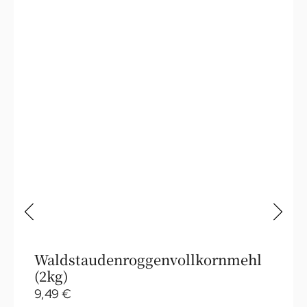
Waldstaudenroggenvollkornmehl
(2kg)
9,49
€