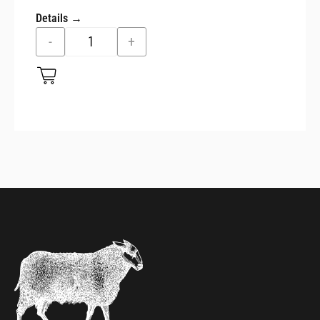
Details →
-
+