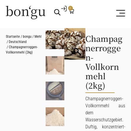
0
Champag
Startseite
/
bongu
/
Mehl
/
Deutschland
nerrogge
/ Champagnerroggen-
Vollkornmehl (2kg)
n-
Vollkorn
mehl
(2kg)
Champagnerroggen-
Vollkornmehl aus
dem
Wasserschutzgebiet.
Duftig, konzentriert-