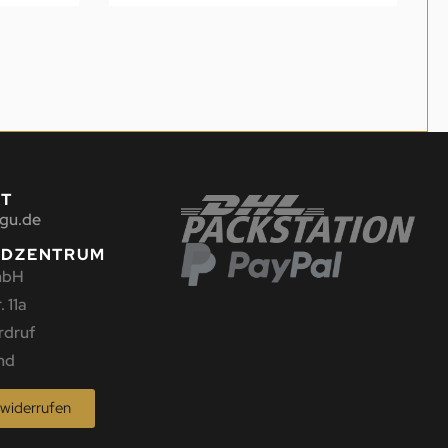
KT
gu.de
NDZENTRUM
mbH
 11a
rdruf
nd
 widerrufen