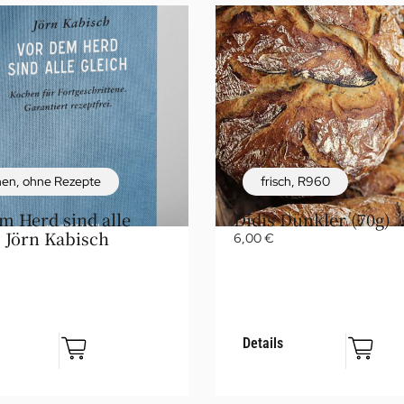
hen
,
ohne Rezepte
frisch
,
R960
m Herd sind alle
Didis Dunkler (70g)
, Jörn Kabisch
6,00
€
Details