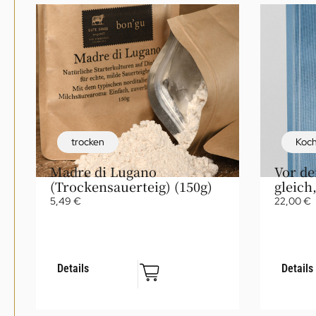
trocken
Koc
Madre di Lugano
Vor de
(Trockensauerteig) (150g)
gleich
5,49
€
22,00
€
Details
Details