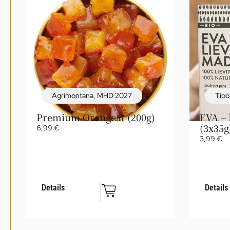
Agrimontana
,
MHD 2027
Tipo
Premium Orangeat (200g)
EVA – 
(3x35g
6,99
€
3,99
€
Details
Details