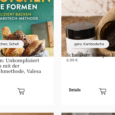
chen
,
Schell
ganz
,
Kambodscha
ead-Brötchen ohne
Schwarzer Kampot Pf
n: Unkompliziert
6,99
€
 mit der
chmethode, Valesa
Details