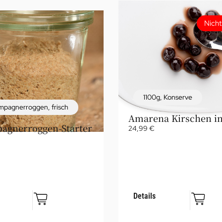
Nicht
1100g
,
Konserve
mpagnerroggen
,
frisch
Amarena Kirschen in
agnerroggen-Starter
24,99
€
Details