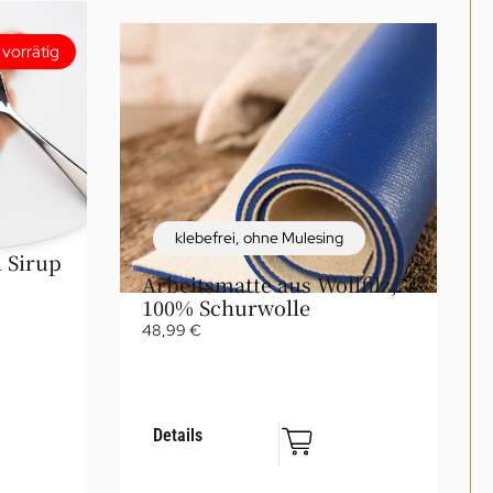
 vorrätig
klebefrei
,
ohne Mulesing
 Sirup
Arbeitsmatte aus Wollfilz,
100% Schurwolle
48,99
€
Details