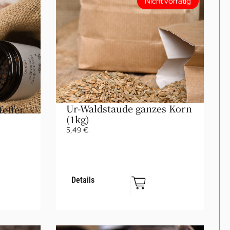
Nicht vorrätig
Ur-Waldstaude ganzes Korn
effer
(1kg)
5,49
€
Details