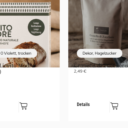
 0 Violett
,
trocken
Dekor
,
Hagelzucker
Lievito Madre
Granella di Zucchero
)
2,49
€
Details