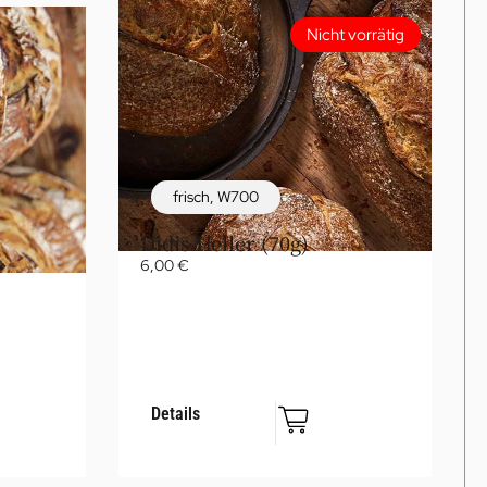
Nicht vorrätig
frisch
,
W700
Didis Heller (70g)
6,00
€
Details