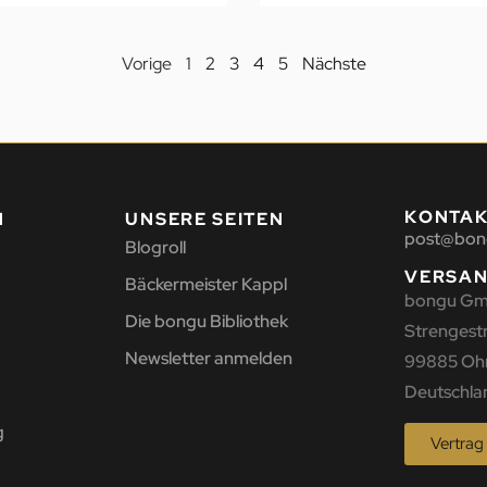
Vorige
1
2
3
4
5
Nächste
KONTA
N
UNSERE SEITEN
post@bon
Blogroll
VERSA
Bäckermeister Kappl
bongu G
Die bongu Bibliothek
Strengestr.
Newsletter anmelden
99885 Oh
Deutschla
g
Vertrag