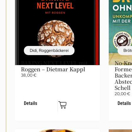
Didi
,
Roggenbäckerei
Bröt
BAKING NEXT LEVEL mit
No-Kn
Roggen – Dietmar Kappl
Forme
Backen
38,00
€
Abste
Schell
20,00
€
Details
Details