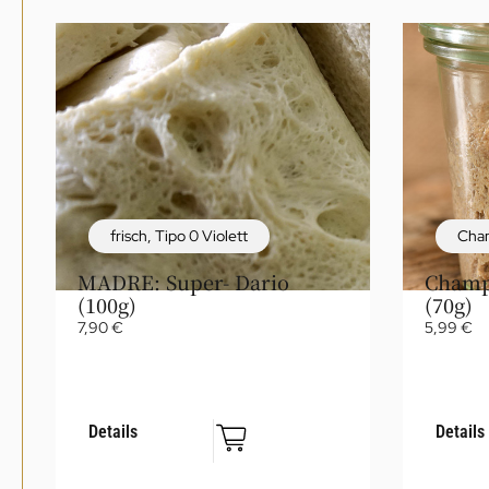
frisch
,
Tipo 0 Violett
Cha
MADRE: Super- Dario
Champ
(100g)
(70g)
7,90
€
5,99
€
Details
Details